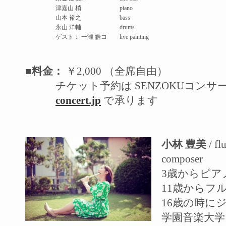
津嘉山 梢
piano
山本 裕之
bass
永山 洋輔
drums
ゲスト： 一瀬 皓コ
live painting
■料金：
￥2,000 （全席自由）
チケット予約は SENZOKUコン
concert.jp
で承ります
小林 豊美
/ flu
composer
3歳からピア
11歳からフ
16歳の時に
学園音楽大