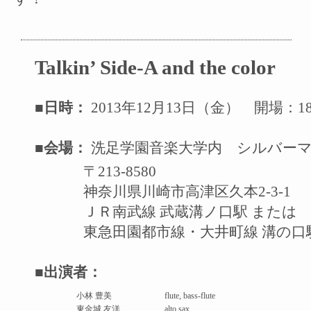
Talkin’ Side-A and the color
■日時：
2013年12月13日（金） 開場：18:0
■会場：
洗足学園音楽大学内 シルバーマ
〒213-8580
神奈川県川崎市高津区久本2-3-1
ＪＲ南武線 武蔵溝ノ口駅 または
東急田園都市線・大井町線 溝の口
■出演者：
小林 豊美
flute, bass-flute
東金城 友洋
alto sax