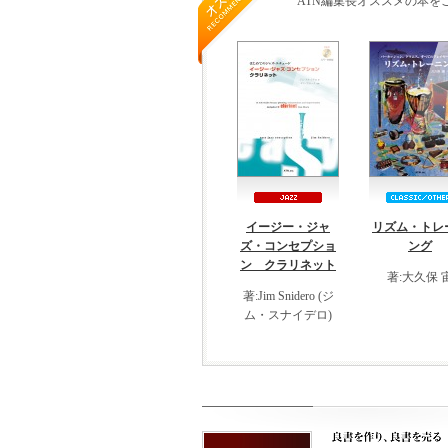
ATN編集長オススメの本
イージー・ジャ
リズム・トレ
ズ・コンセプショ
ング
ン クラリネット
著:大久保 
著:Jim Snidero (ジ
ム・スナイデロ)