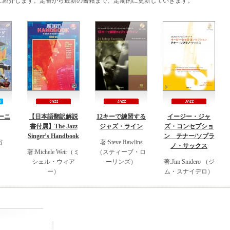
をご紹介します。定番から最新の書籍まで、定期的に更新していきます。
ーニ
【日本語翻訳解説
12キーで練習する
イージー・ジャ
書付属】The Jazz
ジャズ・ライン
ズ・コンセプショ
Singer’s Handbook
ン テナー/ソプラ
宙
著:Steve Rawlins
ノ・サックス
著:Michele Weir（ミ
（スティーブ・ロ
シェル・ウィア
ーリンズ）
著:Jim Snidero （ジ
ー）
ム・スナイデロ）