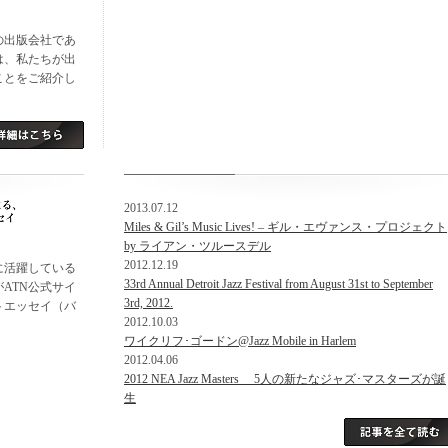
の出版会社であ
は、私たちが出
ことをご紹介し
2013.07.12
Miles & Gil’s Music Lives! – ギル・エヴァンス・プロジェクト
by ライアン・ツルースデル
2012.12.19
に活躍している
33rd Annual Detroit Jazz Festival from August 31st to September
ATN公式サイ
3rd, 2012.
トエッセイ（バ
2012.10.03
ワイクリフ･ゴードン@Jazz Mobile in Harlem
2012.04.06
2012 NEA Jazz Masters 5人の新たなジャズ･マスターズが誕
生