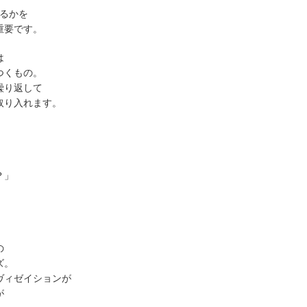
るかを
重要です。
は
つくもの。
繰り返して
取り入れます。
？」
の
ズ。
ヴィゼイションが
が