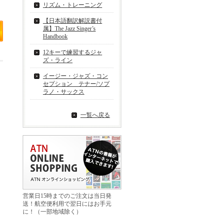
リズム・トレーニング
【日本語翻訳解説書付
属】The Jazz Singer’s
Handbook
12キーで練習するジャ
ズ・ライン
イージー・ジャズ・コン
セプション テナー/ソプ
ラノ・サックス
一覧へ戻る
営業日15時までのご注文は当日発
送！航空便利用で翌日にはお手元
に！（一部地域除く）