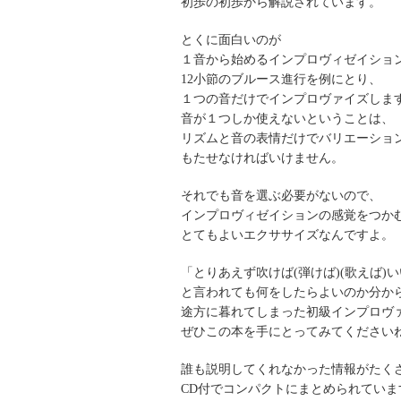
初歩の初歩から解説されています。
とくに面白いのが
１音から始めるインプロヴィゼイショ
12小節のブルース進行を例にとり、
１つの音だけでインプロヴァイズしま
音が１つしか使えないということは、
リズムと音の表情だけでバリエーショ
もたせなければいけません。
それでも音を選ぶ必要がないので、
インプロヴィゼイションの感覚をつか
とてもよいエクササイズなんですよ。
「とりあえず吹けば(弾けば)(歌えば)
と言われても何をしたらよいのか分か
途方に暮れてしまった初級インプロヴ
ぜひこの本を手にとってみてください
誰も説明してくれなかった情報がたく
CD付でコンパクトにまとめられていま