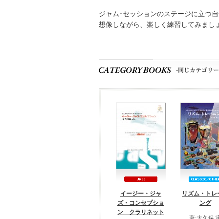
ジャム･セッションのステージに立つ自
想像しながら、楽しく練習してみまし
イージー・ジャ
リズム・トレ
ズ・コンセプショ
ング
ン クラリネット
著:大久保 