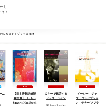
分を
ょう！
ーニ
【日本語翻訳解説
12キーで練習する
イージー・ジャ
書付属】The Jazz
ジャズ・ライン
ズ・コンセプショ
Singer’s Handbook
ン テナー/ソプラ
宙
著:Steve Rawlins