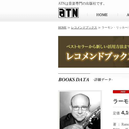
ATNは音楽専門の出版社です。
HOME
≫
レコメンドブックス
≫ ラーモン・リッカー
ラーモ
4,
定価
著 ： Ra