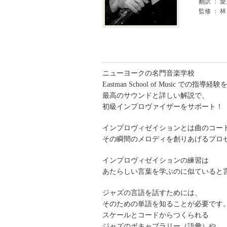
翻訳 ： 愛
監修 ： 林
ニューヨークの名門音楽学校
Eastman School of Music での指導
最高のサウンドと詳しい解説で、
初級インプロヴァイザーをサポート！
インプロヴィゼイションとは曲のコー
その瞬間のメロディを創りあげるプロ
インプロヴィゼイションの練習は
あたらしい言葉を学ぶのに似ていると
ジャズの言語を話すためには、
そのための単語を知ることが必要です
スケールとコードからつくられる
ジャズのボキャブラリー（語彙）や、