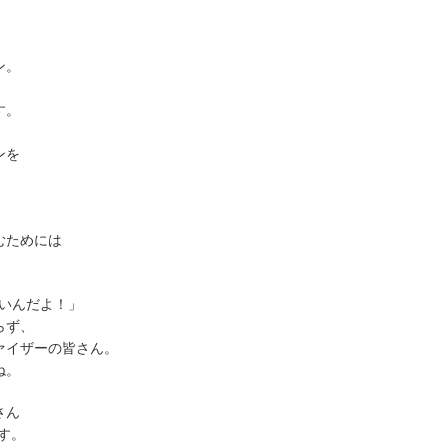
ン。
す。
ンを
むためには
いいんだよ！」
らず、
ァイザーの皆さん。
ね。
さん
す。