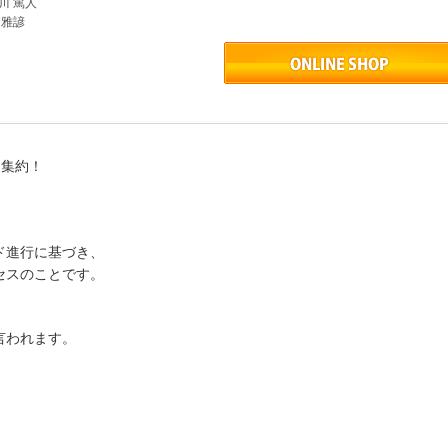
川 篤人
 雅諺
経験を集約！
ド進行に基づき、
セスのことです。
言われます。
。